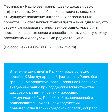
Фестиваль «Радио без границ» давно доказал свою
эффективность. Живое общение на таких площадках
стимулирует появление интересных региональных
проектов. Он стал важной точкой притяжения для всех, кто
стремится развивать отечественное радио, укреплять
профессиональные связи и способствовать диалогу между
российскими и зарубежными радиостанциями.
(По сообщениям Gov39.ru и Ruvek.mid.ru)
В течение двух дней в Калининграде успешно
прошёл IX Международный фестиваль «Радио без
границ». Мероприятие, организованное Российской
академией радио при поддержке Министерства
цифрового развития, связи и массовых
коммуникаций РФ, Российской телевизионной и
радиовещательной сети при содействии
правительства Калининградской области, собрало