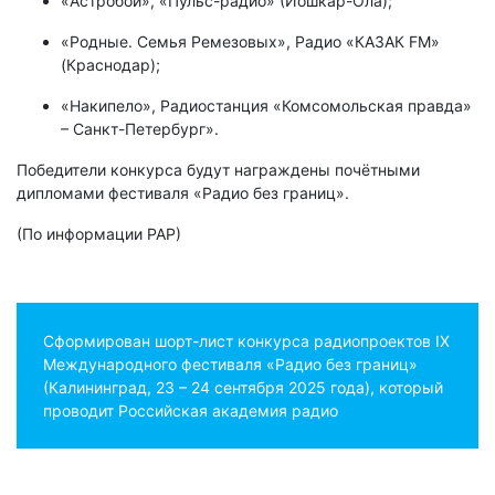
«Астробои», «Пульс-радио» (Йошкар-Ола);
«Родные. Семья Ремезовых», Радио «КАЗАК FM»
(Краснодар);
«Накипело», Радиостанция «Комсомольская правда»
– Санкт-Петербург».
Победители конкурса будут награждены почётными
дипломами фестиваля «Радио без границ».
(По информации РАР)
Сформирован шорт-лист конкурса радиопроектов IX
Международного фестиваля «Радио без границ»
(Калининград, 23 – 24 сентября 2025 года), который
проводит Российская академия радио