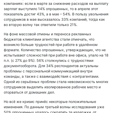
компаниях: если в марте за снижение расходов на выплату
зарплат выступило 14% опрошенных, то в апреле этот
показатель достиг 43%, а в мае – 54%. В пользу увольнения
сотрудников в мае высказалось 33% компаний, тогда как
во вторую волну так ответили только 21%.
На фоне массовой отмены и переноса рекламных
бюджетов клиентами агентства стали отмечать, что
возникло больше трудностей при работе в удалённом
формате. Количество опрошенных, утверждающих, что не
испытывают сложностей при работе вне офиса, упало на 18
п.п. (с 27% до 9%). 56% столкнулись с трудностями
документооборота. Для 34% респондентов актуальны
проблемы с персональной коммуникацией внутри
команды, а также с взаимодействия с контрагентами.
Одной из серьёзных проблем стала невозможность многих
сотрудников выделить изолированное рабочее место и
оторваться от домашних дел.
Но всё же кризис принёс некоторые положительные
изменения. По данным третьей волны исследования уже
50% опрошенных удалось сократить те издержки, от