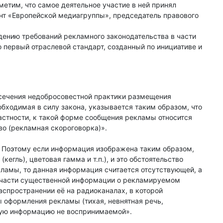
метим, что самое деятельное участие в ней принял
т «Европейской медиагруппы», председатель правового
дению требований рекламного законодательства в части
 первый отраслевой стандарт, созданный по инициативе и
сечения недобросовестной практики размещения
бходимая в силу закона, указывается таким образом, что
астности, к такой форме сообщения рекламы относится
во (рекламная скороговорка)».
. Поэтому если информация изображена таким образом,
егль), цветовая гамма и т.п.), и это обстоятельство
кламы, то данная информация считается отсутствующей, а
т части существенной информации о рекламируемом
аспространении её на радиоканалах, в которой
ы оформления рекламы (тихая, невнятная речь,
ную информацию не воспринимаемой».