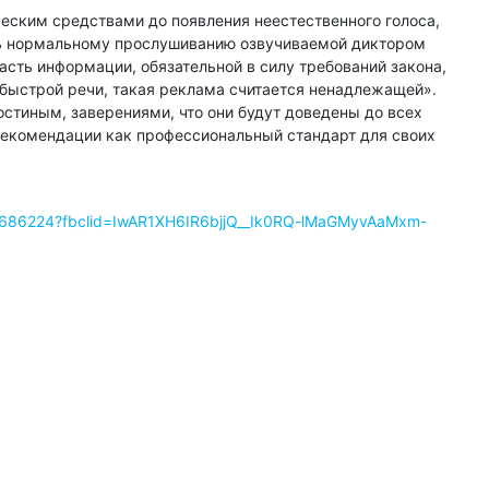
ским средствами до появления неестественного голоса,
ть нормальному прослушиванию озвучиваемой диктором
асть информации, обязательной в силу требований закона,
, быстрой речи, такая реклама считается ненадлежащей».
тиным, заверениями, что они будут доведены до всех
 Рекомендации как профессиональный стандарт для своих
ts/686224?fbclid=IwAR1XH6IR6bjjQ__Ik0RQ-lMaGMyvAaMxm-