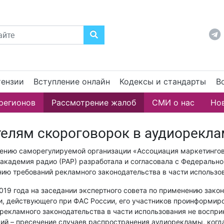
ензии
Вступление онлайн
Кодексы и стандарты
В
регионов
Рассмотрение жалоб
СМИ о нас
Но
елям скороговорок в аудиорекла
ению саморегулируемой организации «Ассоциация маркетингов
академия радио (РАР) разработала и согласовала с Федеральн
нию требований рекламного законодательства в части использ
019 года на заседании экспертного совета по применению зако
и, действующего при ФАС России, его участников проинформир
рекламного законодательства в части использования не восп
ий – пресечение случаев распространения аудиорекламы, когд