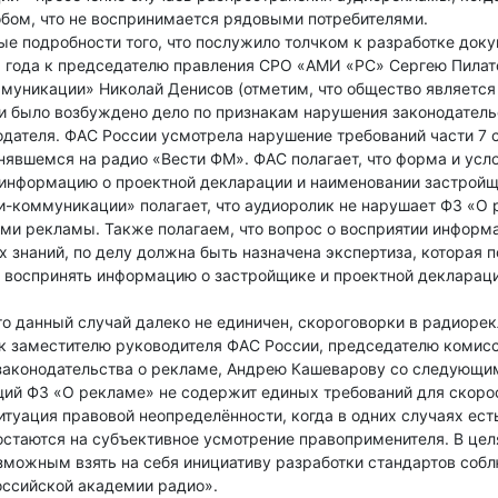
бом, что не воспринимается рядовыми потребителями.
ые подробности того, что послужило толчком к разработке докум
9 года к председателю правления СРО «АМИ «РС» Сергею Пилат
уникации» Николай Денисов (отметим, что общество является ч
и было возбуждено дело по признакам нарушения законодател
дателя. ФАС России усмотрела нарушение требований части 7 
нявшемся на радио «Вести ФМ». ФАС полагает, что форма и ус
 информацию о проектной декларации и наименовании застройщ
-коммуникации» полагает, что аудиоролик не нарушает ФЗ «О 
ями рекламы. Также полагаем, что вопрос о восприятии инфор
 знаний, по делу должна быть назначена экспертиза, которая п
 воспринять информацию о застройщике и проектной декларации
то данный случай далеко не единичен, скороговорки в радиор
 к заместителю руководителя ФАС России, председателю комис
законодательства о рекламе, Андрею Кашеварову со следующи
ий ФЗ «О рекламе» не содержит единых требований для скорос
итуация правовой неопределённости, когда в одних случаях есть
остаются на субъективное усмотрение правоприменителя. В це
зможным взять на себя инициативу разработки стандартов собл
оссийской академии радио».