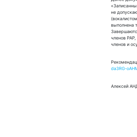
«Записанны
не допуска
(вокалистом
выполнена т
Завершаютс
членов РАР,
членов и ос
Рекомендац
da3RG-oAH
Алексей АН