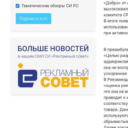
«Добро» от 
Тематические обзоры СИ РС
высококвал
комитета С
Подписаться
В итоге поя
использован
при активн
В преамбуле
«Целью раз
аудиореклам
она не восп
ускоренная 
В Рекоменд
«оценка ре
что она не 
приводит к 
соответств
товаре. Дан
используютс
обрывистые
Далее доку