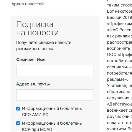
Архив новостей
таким спосо
Вот некотор
Весной 201
Подписка
«Профи-комм
«ФАС Росси
на новости
как рекламо
распростра
Получайте свежие новости
воспринять
рекламного рынка
ООО «Профи
Фамилия, Имя
потребител
специальных
потребителя
рекламе».
Адрес эл. почты
Учитывая, ч
обратилась
нарушения 
«Действующ
Информационный бюллетень
возникает с
СРО АМИ РС
других они 
полагает во
Информационный бюллетень
участием Р
КСР при МСАП