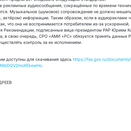
е рекламные аудиосообщения, сокращённые по времени техниче
ются. Музыкальное (шумовое) сопровождение не должно меша
, актёром) информации. Таким образом, если в аудиорекламе ч
ак, что она не воспринимается потребителем из-за ускоренной
я Рекомендации, подписанные вице-президентом РАР Юрием Кос
 а, в свою очередь, СРО «АМИ «РС» обязуется принять данные
уществлять контроль за их исполнением.
ии доступны для скачивания здесь
https://fas.gov.ru/documen
MAbDQV2moXEkewHo
.
ДРЕЕВ