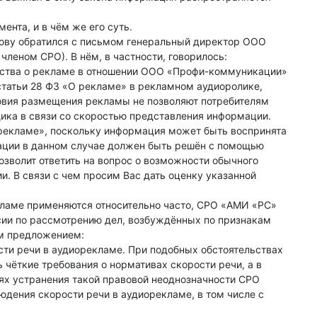
ента, и в чём же его суть.
ову обратился с письмом генеральный директор ООО
леном СРО). В нём, в частности, говорилось:
ьства о рекламе в отношении ООО «Профи-коммуникации»
статьи 28 ФЗ «О рекламе» в рекламном аудиоролике,
ловия размещения рекламы не позволяют потребителям
ика в связи со скоростью представления информации.
рекламе», поскольку информация может быть воспринята
мации в данном случае должен быть решён с помощью
озволит ответить на вопрос о возможности обычного
. В связи с чем просим Вас дать оценку укaзанной
екламе применяются относительно часто, СРО «АМИ «РС»
сии по рассмотрению дел, возбуждённых по признакам
м предложением:
ти речи в аудиорекламе. При подобных обстоятельствах
 чёткие требования о нормативах скорости речи, а в
лях устранения такой правовой неоднозначности СРО
юдения скорости речи в аудиорекламе, в том числе с