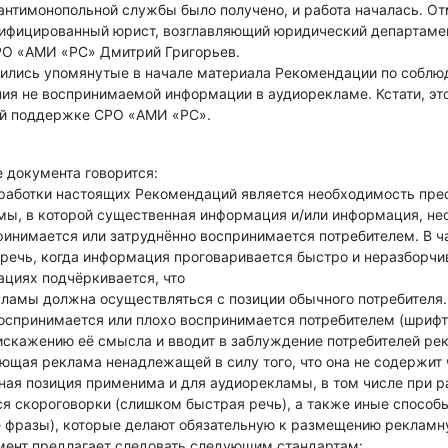
антимонопольной службы было получено, и работа началась. От
ифицированный юрист, возглавляющий юридический департамен
РО «АМИ «РС» Дмитрий Григорьев.
вились упомянутые в начале материала Рекомендации по соблю
ия не воспринимаемой информации в аудиорекламе. Кстати, это
ой поддержке СРО «АМИ «РС».
 документа говорится:
работки настоящих Рекомендаций является необходимость пре
ы, в которой существенная информация и/или информация, нео
ринимается или затруднённо воспринимается потребителем. В ч
речь, когда информация проговаривается быстро и неразборчи
ациях подчёркивается, что
кламы должна осуществляться с позиции обычного потребителя
воспринимается или плохо воспринимается потребителем (шрифт (к
искажению её смысла и вводит в заблуждение потребителей ре
ующая реклама ненадлежащей в силу того, что она не содержи
ная позиция применима и для аудиорекламы, в том числе при р
я скороговорки (слишком быстрая речь), а также иные способ
 фразы), которые делают обязательную к размещению реклам
мент предлагает следовать следующим стандартам: